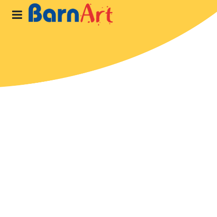
Hem
Program
Om oss
Blogg
STARTA
PROGRAM
LOGGA