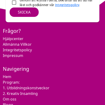
Genom att kryssa i detta, bekräftar du att du har
läst och godkänner vår
Integritetspolicy
.
SKICKA
Frågor?
Hjälpcenter
Allmänna Villkor
Integritetspolicy
Impressum
Navigering
Hem
Program:
1. Utbildningskonstveckor
2. Kreativ Insamling
Om oss
Blogg