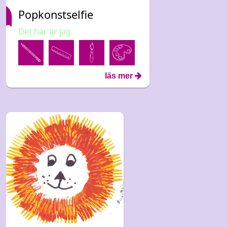
Popkonstselfie
Det här är jag
läs mer